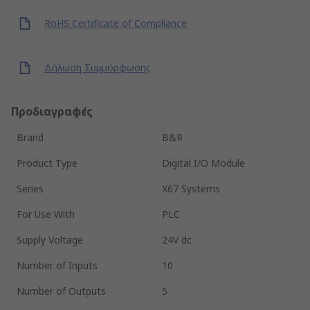
RoHS Certificate of Compliance
Δήλωση Συμμόρφωσης
Προδιαγραφές
Brand
B&R
Product Type
Digital I/O Module
Series
X67 Systems
For Use With
PLC
Supply Voltage
24V dc
Number of Inputs
10
Number of Outputs
5