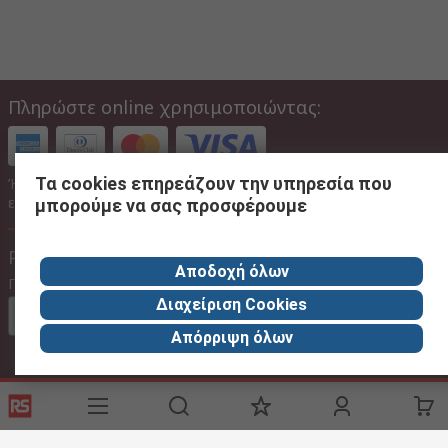
Πληρώστε online χρησιμοποιώντας:
Τα cookies επηρεάζουν την υπηρεσία που
Ή επιλέξτε να πληρώσετε αργότερα μέσω τραπεζικού
εμβάσματος
μπορούμε να σας προσφέρουμε
Ρυθμίσεις Ιστότοπου
Αποδοχή όλων
Γλώσσα
Διαχείριση Cookies
Στα ελληνικα
Απόρριψη όλων
Με Φ.Π.Α
Χωρίς Φ.Π.Α
Με Φ.Π.Α