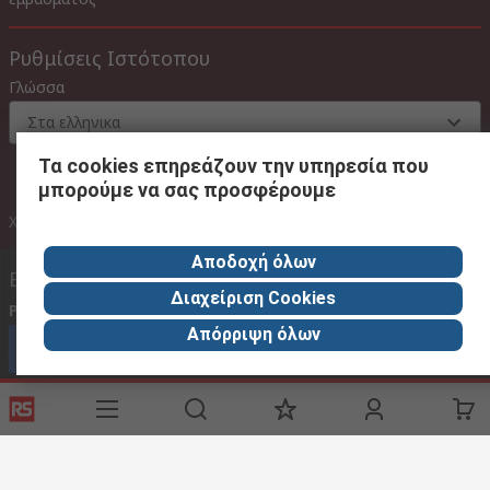
Ρυθμίσεις Ιστότοπου
Γλώσσα
Στα ελληνικα
Τα cookies επηρεάζουν την υπηρεσία που
μπορούμε να σας προσφέρουμε
Με Φ.Π.Α
Χωρίς Φ.Π.Α
Με Φ.Π.Α
Αποδοχή όλων
Επικοινωνήστε μαζί μας
Διαχείριση Cookies
Phone us
(available 08:00 – 18:00 GMT) 2106755100 08.00 -16.00
Απόρριψη όλων
Καλέστε την εξυπηρέτηση πελατών τώρα
rsgreece@thetccgroup.org - Απάντηση εντός 24 ωρών
rsgreece@thetccgroup.org