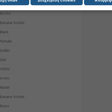
οχή όλων
Διαχείριση Cookies
Απόρριψ
RS Pro
Banana Socket
Black
Female
Solder
20A
1000V
4 mm
Nickel
Banana Socket
Brass