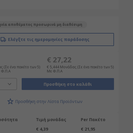
νία αποθέματος προσωρινά μη διαθέσιμη
Ελέγξτε τις ημερομηνίες παράδοσης
€ 27,22
 (Σε ένα πακέτο των 5)
€ 5,444
Μονάδας (Σε ένα πακέτο των 5)
ς Φ.Π.Α
Με Φ.Π.Α
Προσθήκη στο καλάθι
Προσθήκη στην Λίστα Προϊόντων
Ποσότητα
Τιμή μονάδας
Per Πακέτο
€ 4,39
€ 21,95