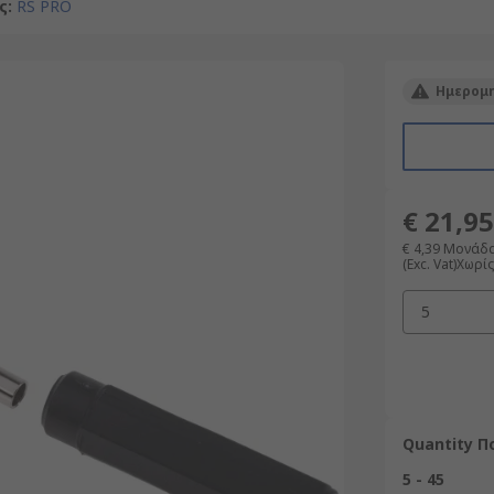
ς
:
RS PRO
Ημερομη
€ 21,95
€ 4,39
Μονάδας
(Exc. Vat)Χωρί
5
Quantity 
5 - 45