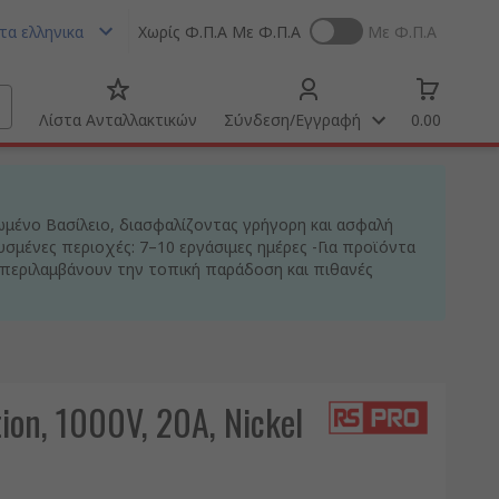
τα ελληνικα
Χωρίς Φ.Π.Α
Με Φ.Π.Α
Με Φ.Π.Α
Λίστα Ανταλλακτικών
Σύνδεση/Εγγραφή
0.00
ωμένο Βασίλειο, διασφαλίζοντας γρήγορη και ασφαλή
υσμένες περιοχές: 7–10 εργάσιμες ημέρες -Για προϊόντα
περιλαμβάνουν την τοπική παράδοση και πιθανές
on, 1000V, 20A, Nickel