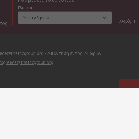
Γλώσσα
Στα ελληνικα
Χωρίς Φ.
ατος
eece@thetccgroup.org - Απάντηση εντός 24 ωρών
rsgreece@thetccgroup.org
TCC 
This 
licen
g
ties