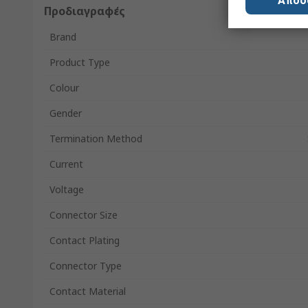
Αποδ
Προδιαγραφές
Brand
Product Type
Colour
Gender
Termination Method
Current
Voltage
Connector Size
Contact Plating
Connector Type
Contact Material