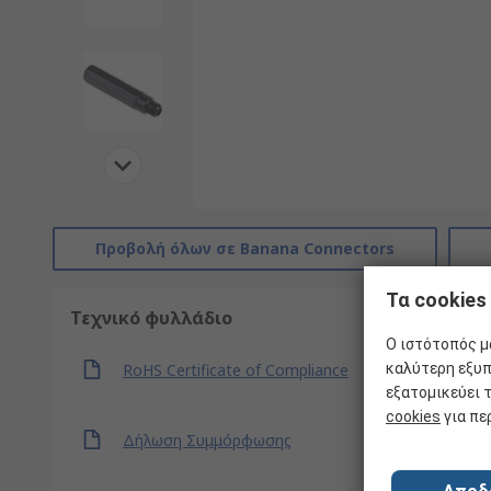
Προβολή όλων σε Banana Connectors
Τα cookies
Τεχνικό φυλλάδιο
Ο ιστότοπός μα
RoHS Certificate of Compliance
καλύτερη εξυπ
εξατομικεύει 
cookies
για πε
Δήλωση Συμμόρφωσης