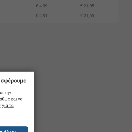
€ 4,39
€ 21,95
€ 4,31
€ 21,55
ροσφέρουμε
ει την
αθώς και να
ας
για τα