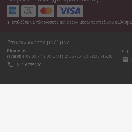
Ή επιλέξτε να πληρώσετε αργότερα μέσω τραπεζικού εμβάσμ
Επικοινωνήστε μαζί μας
Phone us
rsgr
(available 08:00 – 18:00 GMT) 2106755100 08.00 -16.00
210-6755100
Χρήσιμοι Συνδέσμοι
Services
About RS
Discovery
Delivery Options
About RS
Maritime
Controlled Purchasing
World Wide
Manufacturin
Punchout
Corporate Group
Energy & Utili
Payment Options
ESG
Aerospace