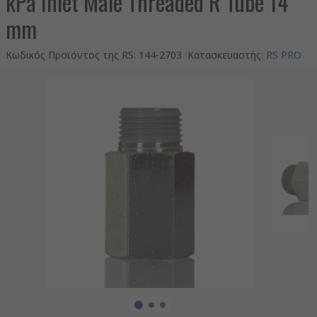
kPa Inlet Male Threaded R Tube 14
mm
Κωδικός Προϊόντος της RS
:
144-2703
Κατασκευαστής
:
RS PRO