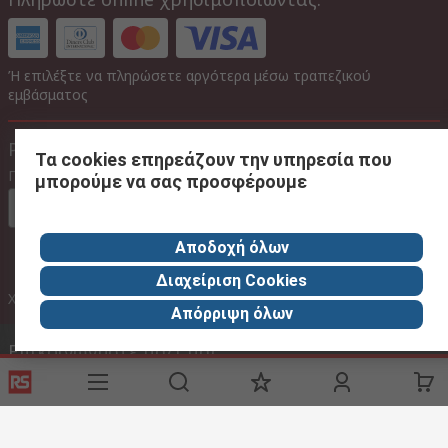
Ή επιλέξτε να πληρώσετε αργότερα μέσω τραπεζικού
εμβάσματος
Ρυθμίσεις Ιστότοπου
Τα cookies επηρεάζουν την υπηρεσία που
Γλώσσα
μπορούμε να σας προσφέρουμε
Στα ελληνικα
Αποδοχή όλων
Διαχείριση Cookies
Με Φ.Π.Α
Χωρίς Φ.Π.Α
Με Φ.Π.Α
Απόρριψη όλων
Επικοινωνήστε μαζί μας
Phone us
(available 08:00 – 18:00 GMT) 2106755100 08.00 -16.00
Καλέστε την εξυπηρέτηση πελατών τώρα