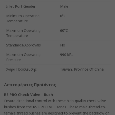
Inlet Port Gender
Male
Minimum Operating
0°C
Temperature
Maximum Operating
60°C
Temperature
Standards/Approvals
No
Maximum Operating
990 kPa
Pressure
Χώρα Προέλευσης
Taiwan, Province Of China
Λεπτομέρειες Προϊόντος
RS PRO Check Valve - Bush
Ensure directional control with these high-quality check valve
bushes from the RS PRO CVPF series. These male-thread-to-
female thread bushes are designed to prevent the backflow of