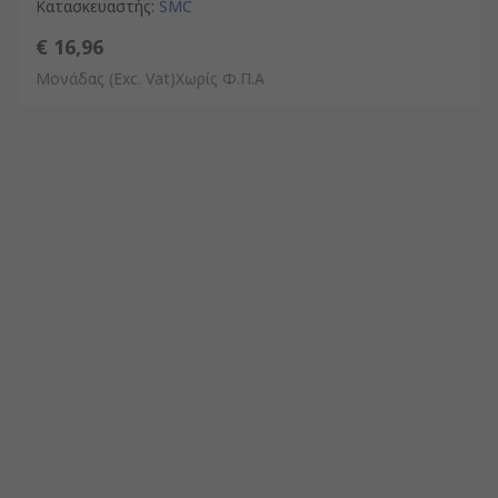
Κατασκευαστής
:
SMC
€ 16,96
Μονάδας
(Exc. Vat)Χωρίς Φ.Π.Α