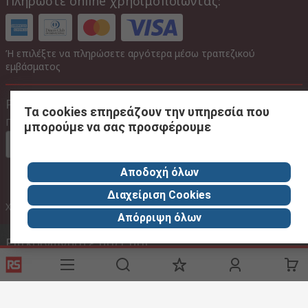
Πληρώστε online χρησιμοποιώντας:
Ή επιλέξτε να πληρώσετε αργότερα μέσω τραπεζικού
εμβάσματος
Ρυθμίσεις Ιστότοπου
Τα cookies επηρεάζουν την υπηρεσία που
Γλώσσα
μπορούμε να σας προσφέρουμε
Στα ελληνικα
Αποδοχή όλων
Διαχείριση Cookies
Με Φ.Π.Α
Χωρίς Φ.Π.Α
Με Φ.Π.Α
Απόρριψη όλων
Επικοινωνήστε μαζί μας
Phone us
(available 08:00 – 18:00 GMT) 2106755100 08.00 -16.00
Καλέστε την εξυπηρέτηση πελατών τώρα