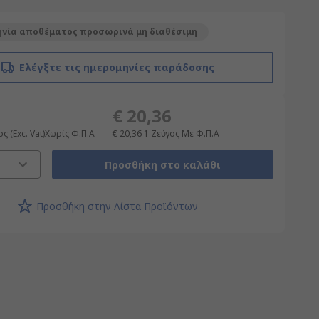
νία αποθέματος προσωρινά μη διαθέσιμη
Ελέγξτε τις ημερομηνίες παράδοσης
€ 20,36
ος
(Exc. Vat)Χωρίς Φ.Π.Α
€ 20,36
1 Ζεύγος
Με Φ.Π.Α
Προσθήκη στο καλάθι
Προσθήκη στην Λίστα Προϊόντων