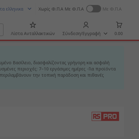
τα ελληνικα
Χωρίς Φ.Π.Α
Με Φ.Π.Α
Με Φ.Π.Α
Λίστα Ανταλλακτικών
Σύνδεση/Εγγραφή
0.00
ωμένο Βασίλειο, διασφαλίζοντας γρήγορη και ασφαλή
υσμένες περιοχές: 7–10 εργάσιμες ημέρες -Για προϊόντα
περιλαμβάνουν την τοπική παράδοση και πιθανές