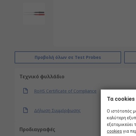
Προβολή όλων σε Test Probes
Τεχνικό φυλλάδιο
RoHS Certificate of Compliance
Τα cookies
Δήλωση Συμμόρφωσης
Ο ιστότοπός μα
καλύτερη εξυπ
εξατομικεύει 
Προδιαγραφές
cookies
για πε