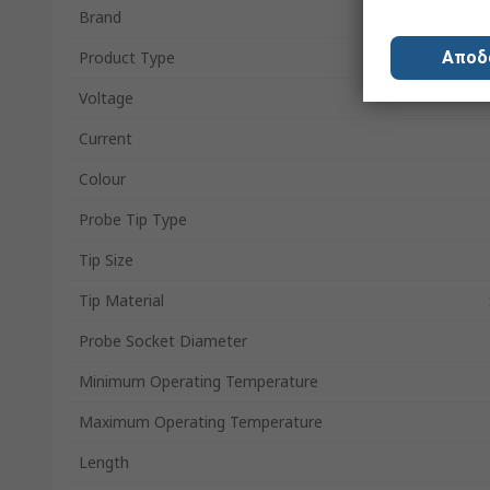
Brand
Product Type
Αποδ
Voltage
Current
Colour
Probe Tip Type
Tip Size
Tip Material
Probe Socket Diameter
Minimum Operating Temperature
Maximum Operating Temperature
Length