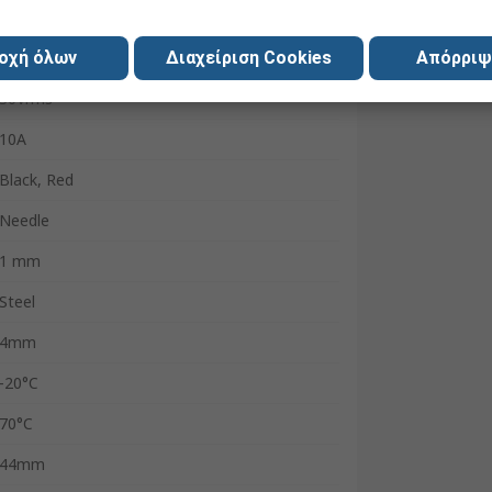
RS Pro
οχή όλων
Test Probe
Διαχείριση Cookies
Απόρριψ
30Vrms
10A
Black, Red
Needle
1 mm
Steel
4mm
-20°C
70°C
44mm