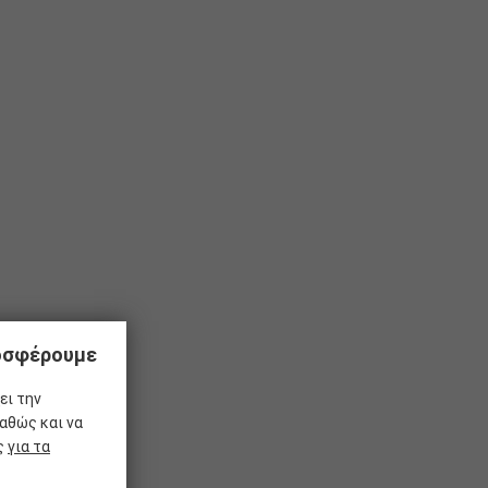
ροσφέρουμε
ει την
αθώς και να
ας
για τα