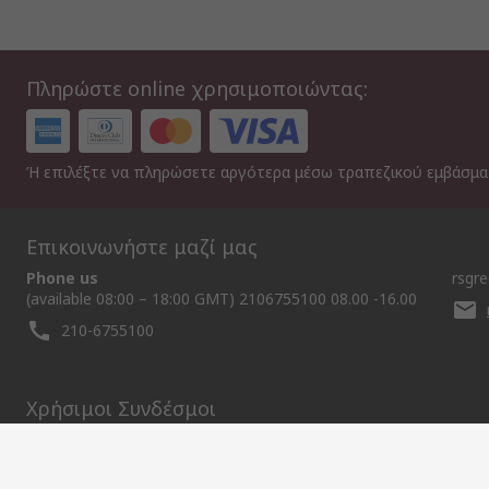
Πληρώστε online χρησιμοποιώντας:
Ή επιλέξτε να πληρώσετε αργότερα μέσω τραπεζικού εμβάσμ
Επικοινωνήστε μαζί μας
Phone us
rsgr
(available 08:00 – 18:00 GMT) 2106755100 08.00 -16.00
210-6755100
Χρήσιμοι Συνδέσμοι
Services
About RS
Discovery
Delivery Options
About RS
Maritime