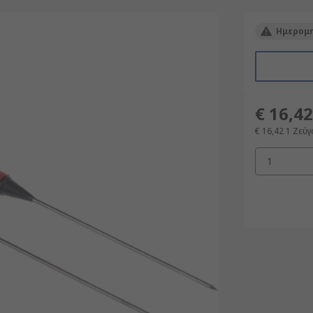
Ημερομη
€ 16,42
€ 16,42
1 Ζεύγ
1