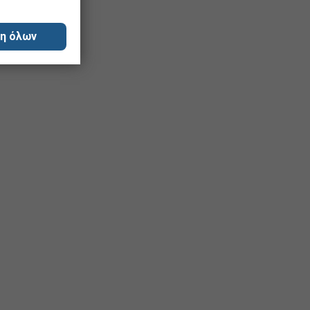
η όλων