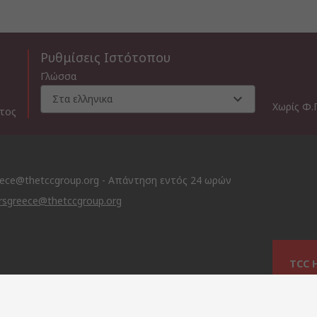
Ρυθμίσεις Ιστότοπου
Γλώσσα
Στα ελληνικα
Χωρίς Φ.
ατος
eece@thetccgroup.org - Απάντηση εντός 24 ωρών
rsgreece@thetccgroup.org
TCC 
This 
licen