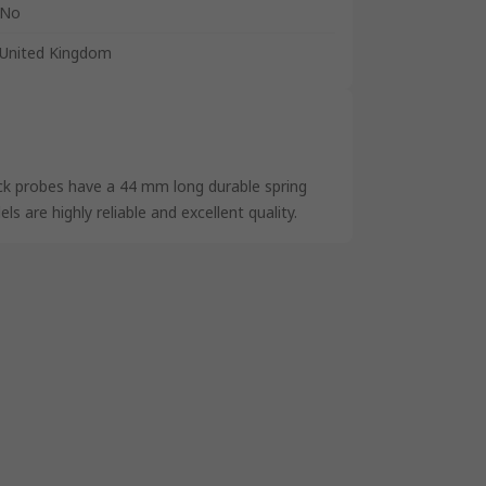
No
United Kingdom
ck probes have a 44 mm long durable spring
s are highly reliable and excellent quality.