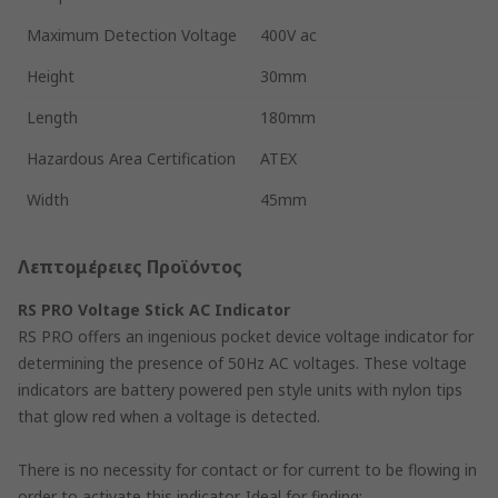
Maximum Detection Voltage
400V ac
Height
30mm
Length
180mm
Hazardous Area Certification
ATEX
Width
45mm
Λεπτομέρειες Προϊόντος
RS PRO Voltage Stick AC Indicator
RS PRO offers an ingenious pocket device voltage indicator for
determining the presence of 50Hz AC voltages. These voltage
indicators are battery powered pen style units with nylon tips
that glow red when a voltage is detected.
There is no necessity for contact or for current to be flowing in
order to activate this indicator. Ideal for finding: