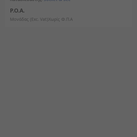
P.O.A.
Μονάδας
(Exc. Vat)Χωρίς Φ.Π.Α